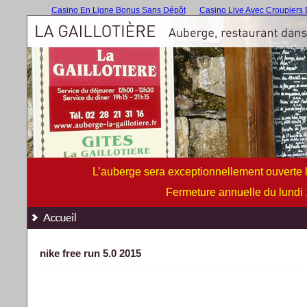
Casino En Ligne Bonus Sans Dépôt
Casino Live Avec Croupiers 
L’auberge sera exceptionnellement ouverte 
Fermeture annuelle du lundi 1
nike free run 5.0 2015