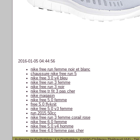
2016-01-05 04:44:56
nike free run femme noir et blanc
chaussure nike free run 5
nike free 3.0 v4 bleu
nike free run 3 femme
nike free run 3 noir
nike free tr fit 3 pas cher
nike magasin
nike free 5.0 femme
free 5.0 flyknit
nike free 5.0 v3 femme
run 2015 50cc
nike free run 3 femme corail rose
nike free 6.0 femme
nike free 5.0 v4 homme
nike free 4.0 femme pas cher
Auberge la Gaillotière - La Gaillotière, 44690 Château-Thébaud (44) - Tél :