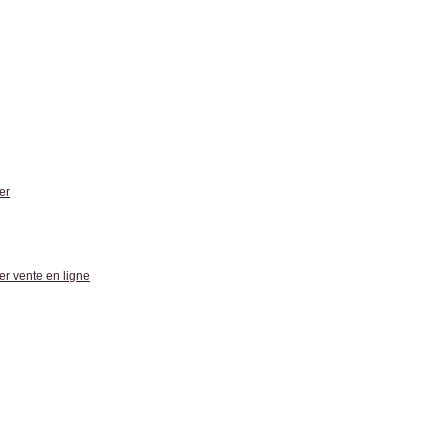
er
er vente en ligne