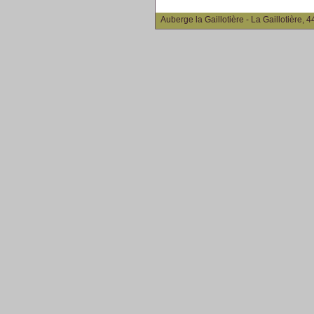
Auberge la Gaillotière - La Gaillotière, 