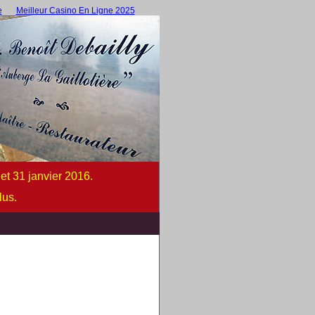
e
Meilleur Casino En Ligne 2025
t 31 janvier 2016.
lus.