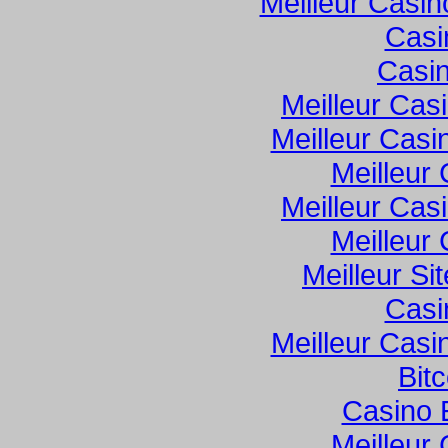
Meilleur Casi
Casi
Casin
Meilleur Cas
Meilleur Casi
Meilleur
Meilleur Cas
Meilleur
Meilleur Si
Casi
Meilleur Casi
Bit
Casino 
Meilleur