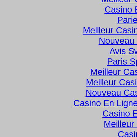
Casino 
Pari
Meilleur Casi
Nouveau 
Avis S
Paris S
Meilleur Ca
Meilleur Cas
Nouveau Casi
Casino En Lign
Casino E
Meilleur
Casi