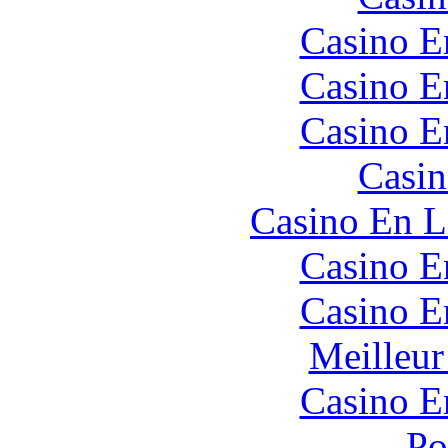
Casino E
Casino E
Casino E
Casin
Casino En L
Casino E
Casino E
Meilleur
Casino E
Po