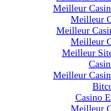
Meilleur Casi
Meilleur 
Meilleur Casi
Meilleur 
Meilleur Si
Casin
Meilleur Casi
Bitc
Casino E
Meilleur 