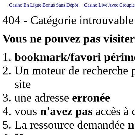
Casino En Ligne Bonus Sans Dépôt
Casino Live Avec Croupier
404 - Catégorie introuvable
Vous ne pouvez pas visiter 
bookmark/favori périm
Un moteur de recherche p
site
une adresse
erronée
vous
n'avez pas
accès à 
La ressource demandée
n