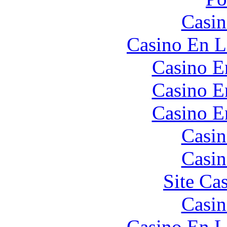
Casin
Casino En L
Casino E
Casino E
Casino E
Casin
Casin
Site Ca
Casin
Casino En L