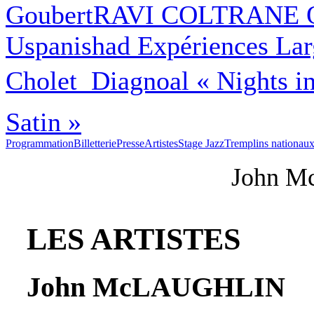
Goubert
RAVI COLTRANE Q
Uspanishad Expériences La
Cholet  Diagnoal « Nights in
Satin »
Programmation
Billetterie
Presse
Artistes
Stage Jazz
Tremplins nationau
John 
LES ARTISTES
John McLAUGHLIN