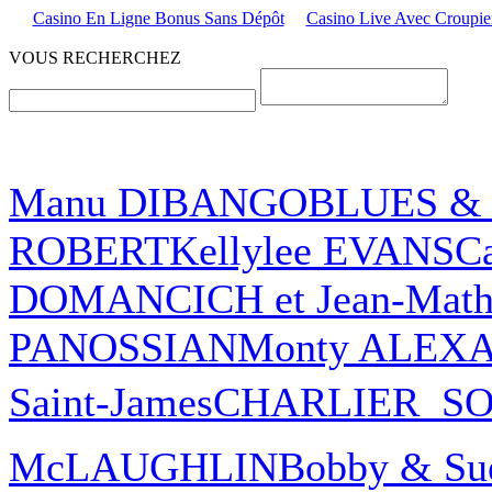
Casino En Ligne Bonus Sans Dépôt
Casino Live Avec Croupier
VOUS RECHERCHEZ
Manu DIBANGO
BLUES & 
ROBERT
Kellylee EVANS
C
DOMANCICH et Jean-Math
PANOSSIAN
Monty ALEX
Saint-James
CHARLIER  SOU
McLAUGHLIN
Bobby & Su