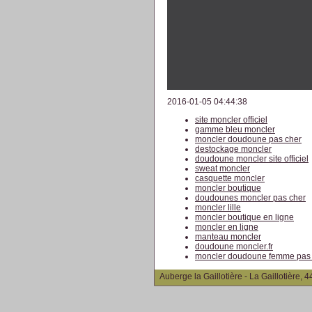
2016-01-05 04:44:38
site moncler officiel
gamme bleu moncler
moncler doudoune pas cher
destockage moncler
doudoune moncler site officiel
sweat moncler
casquette moncler
moncler boutique
doudounes moncler pas cher
moncler lille
moncler boutique en ligne
moncler en ligne
manteau moncler
doudoune moncler.fr
moncler doudoune femme pas
Auberge la Gaillotière - La Gaillotière, 