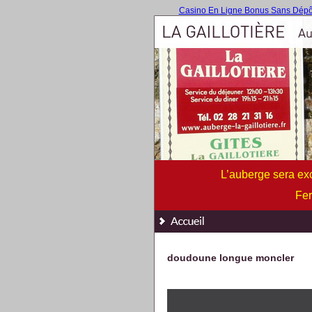
Casino En Ligne Bonus Sans Dépô
L’auberge sera ex
Fer
doudoune longue moncler