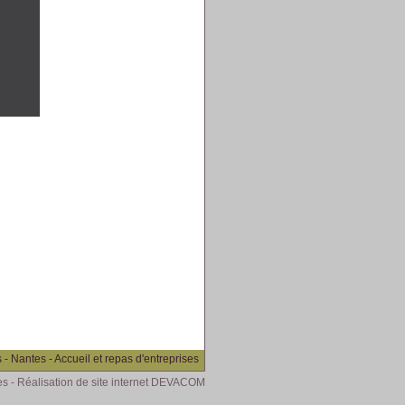
 - Nantes - Accueil et repas d'entreprises
es -
Réalisation de site internet DEVACOM