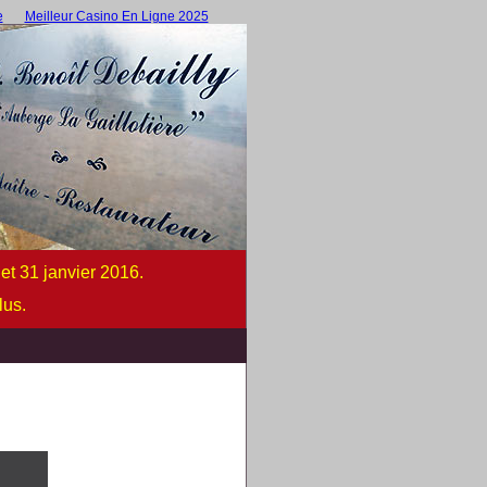
e
Meilleur Casino En Ligne 2025
t 31 janvier 2016.
lus.